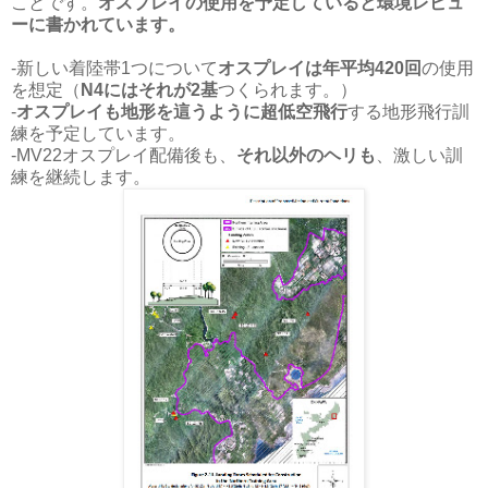
ことです。
オスプレイの使用を予定していると環境レビュ
ーに書かれています。
-新しい着陸帯1つについて
オスプレイは年平均420回
の使用
を想定
（
N4にはそれが2基
つくられます。）
-
オスプレイも地形を這うように超低空飛行
する地形飛行訓
練を予定しています。
-
MV22オスプレイ配備後も、
それ以外のヘリも
、激しい訓
練を継続します。