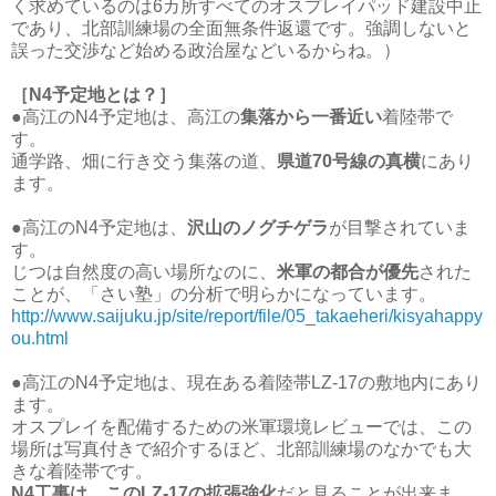
く求めているのは6カ所すべてのオスプレイパッド建設中止
であり、北部訓練場の全面無条件返還です。強調しないと
誤った交渉など始める政治屋などいるからね。）
［N4予定地とは？］
●高江のN4予定地は、高江の
集落から一番近い
着陸帯で
す。
通学路、畑に行き交う集落の道、
県道70号線の真横
にあり
ます。
●高江のN4予定地は、
沢山のノグチゲラ
が目撃されていま
す。
じつは自然度の高い場所なのに、
米軍の都合が優先
された
ことが、「さい塾」の分析で明らかになっています。
http://www.saijuku.jp/site/report/file/05_takaeheri/kisyahappy
ou.html
●高江のN4予定地は、現在ある着陸帯LZ-17の敷地内にあり
ます。
オスプレイを配備するための米軍環境レビューでは、この
場所は写真付きで紹介するほど、北部訓練場のなかでも大
きな着陸帯です。
N4工事は、このLZ-17の拡張強化
だと見ることが出来ま