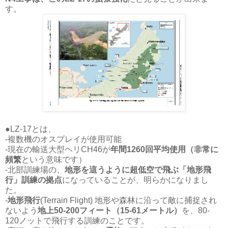
す。
●LZ-17とは、
-複数機のオスプレイが使用可能
-現在の輸送大型ヘリCH46が
年間1260回平均使用
（非常に
頻繁
という意味です）
-北部訓練場の、
地形を這うように超低空で飛ぶ「地形飛
行」訓練の拠点
になっていることが、明らかになりまし
た。
-
地形飛行
(Terrain Flight) 地形や森林に沿って敵に捕捉され
ないよう
地上50-200フィート（15-61メートル）
を、80-
120ノットで飛行する訓練のことです。