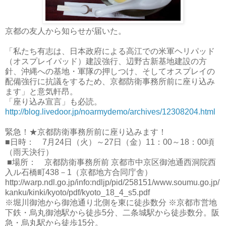
京都の友人から知らせが届いた。
「私たち有志は、日本政府による高江での米軍ヘリパッド
（オスプレイパッド）建設強行、辺野古新基地建設の方
針、沖縄への基地・軍隊の押しつけ、そしてオスプレイの
配備強行に抗議をするため、京都防衛事務所前に座り込み
ます」と意気軒昂。
「座り込み宣言」も必読。
http://blog.livedoor.jp/noarmydemo/archives/12308204.html
緊急！★京都防衛事務所前に座り込みます！
■日時： 7月24日（火）～27日（金）11：00～18：00頃
（雨天決行）
■場所： 京都防衛事務所前 京都市中京区御池通西洞院西
入ル石橋町438－1（京都地方合同庁舎）
http://warp.ndl.go.jp/info:ndljp/pid/258151/www.soumu.go.jp/
kanku/kinki/kyoto/pdf/kyoto_18_4_s5.pdf
※堀川御池から御池通り北側を東に徒歩数分 ※京都市営地
下鉄・烏丸御池駅から徒歩5分、二条城駅から徒歩数分。阪
急・烏丸駅から徒歩15分。