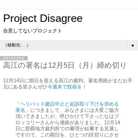
Project Disagree
合意してないプロジェクト
▼
20111202
高江の署名は12月5日（月）締め切り
12月14日に期日を迎える高江の裁判。署名用紙がまだお手
元にある皆さんぜひ
今週末で投函を
！
「ヘリパッド建設中止と起訴取り下げを求める
署名」
につきまして、みなさまには大変ご協力
頂いてきましたが、呼びかけて下さったなはブ
ロッコリーさんから連絡がありました。12月14
日に那覇地方裁判所での審理が結審する見通し
ですので、この期日を、ひとつの区切りにさせ