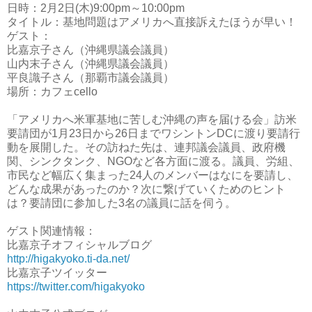
日時：2月2日(木)9:00pm～10:00pm
タイトル：基地問題はアメリカへ直接訴えたほうが早い！
ゲスト：
比嘉京子さん（沖縄県議会議員）
山内末子さん（沖縄県議会議員）
平良識子さん（那覇市議会議員）
場所：カフェcello
「アメリカへ米軍基地に苦しむ沖縄の声を届ける会」訪米
要請団が1月23日から26日までワシントンDCに渡り要請行
動を展開した。その訪ねた先は、連邦議会議員、政府機
関、シンクタンク、NGOなど各方面に渡る。議員、労組、
市民など幅広く集まった24人のメンバーはなにを要請し、
どんな成果があったのか？次に繋げていくためのヒント
は？要請団に参加した3名の議員に話を伺う。
ゲスト関連情報：
比嘉京子オフィシャルブログ
http://higakyoko.ti-da.net/
比嘉京子ツイッター
https://twitter.com/higakyoko