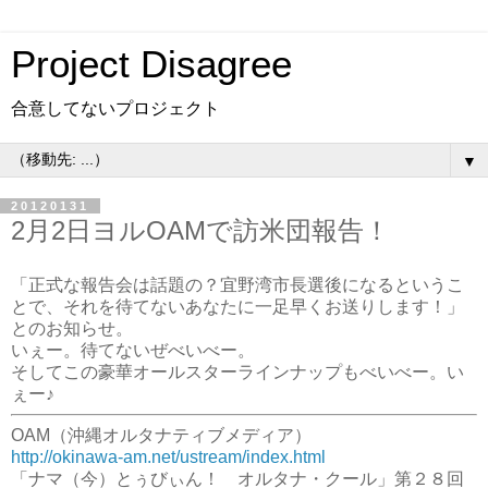
Project Disagree
合意してないプロジェクト
▼
20120131
2月2日ヨルOAMで訪米団報告！
「正式な報告会は話題の？宜野湾市長選後になるというこ
とで、それを待てないあなたに一足早くお送りします！」
とのお知らせ。
いぇー。待てないぜべいべー。
そしてこの豪華オールスターラインナップもべいべー。い
ぇー♪
OAM（沖縄オルタナティブメディア）
http://okinawa-am.net/ustream/index.html
「ナマ（今）とぅびぃん！ オルタナ・クール」第２８回