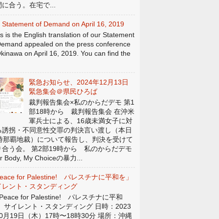
に合う。在宅で...
 Statement of Demand on April 16, 2019
s is the English translation of our Statement
Demand appealed on the press conference
Okinawa on April 16, 2019. You can find the
緊急お知らせ、2024年12月13日
緊急集会＠県民ひろば
裁判報告集会×私のからだデモ 第1
部18時から 裁判報告集会 在沖米
軍兵士による、16歳未満女子に対
る誘拐・不同意性交罪の判決言い渡し（本日
4時那覇地裁）について報告し、判決を受けて
り合う会。 第2部19時から 私のからだデモ
r Body, My Choiceの暴力...
eace for Palestine! パレスチナに平和を」
イレント・スタンディング
eace for Palestine! パレスチナに平和
」 サイレント・スタンディング 日時：2023
0月19日（木）17時〜18時30分 場所：沖縄