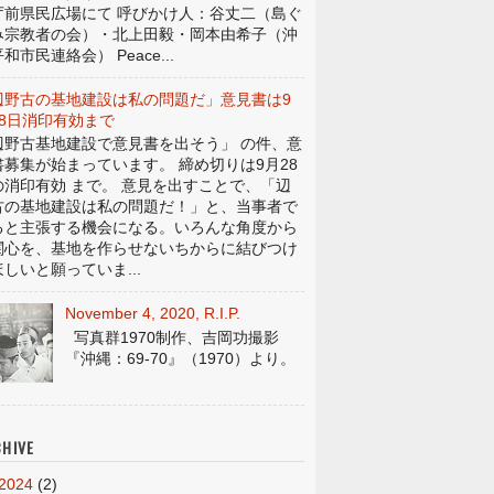
庁前県民広場にて 呼びかけ人：谷丈二（島ぐ
み宗教者の会）・北上田毅・岡本由希子（沖
和市民連絡会） Peace...
辺野古の基地建設は私の問題だ」意見書は9
28日消印有効まで
辺野古基地建設で意見書を出そう」 の件、意
書募集が始まっています。 締め切りは9月28
の消印有効 まで。 意見を出すことで、「辺
古の基地建設は私の問題だ！」と、当事者で
ると主張する機会になる。いろんな角度から
関心を、基地を作らせないちからに結びつけ
しいと願っていま...
November 4, 2020, R.I.P.
写真群1970制作、吉岡功撮影
『沖縄：69-70』（1970）より。
HIVE
2024
(2)