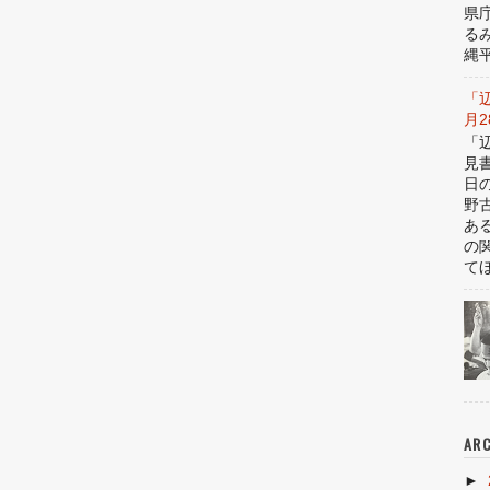
県
る
縄平
「
月
「
見
日
野
あ
の
てほ
ARC
►