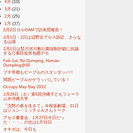
►
4月
(10)
►
3月
(21)
►
2月
(25)
▼
1月
(37)
2月2日ヨルOAMで訪米団報告！
2月1日・2日は辺野古アセス訴訟、さらな
る山場
2月1日は竪川河川敷公園強制封鎖に抗議
する江東区役所包囲デモ
Feb 1st, No Dumping, Human
Dumpling@SF
プチ帝都もピープルのスタンダッパ！
関西ピープルがゲラッパしている！
Occupy May Day 2012
1月28日（土）第5回沖縄子どもフォーラ
ム＠沖縄大学
『沈黙の春を生きて』＠桜坂劇場、31日
はジョン・ミッチェルさんトーク
アセス審査会、1月27日今日だっ
た・・・。の次は1月31日
オキボは、今日も