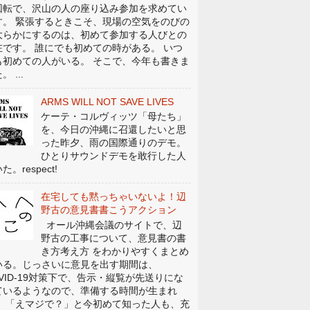
回転で、沢山の人の座り込み参加を求めてい
す。 緊張するときこそ、現場の空気をのびの
大らかにするのは、初めて参加する人びとの
在です。 誰にでも初めての時がある。 いつ
も初めての人がいる。 そこで、今年も書きま
。 ...
ARMS WILL NOT SAVE LIVES
ケーテ・コルヴィッツ「母たち」
を、今日の沖縄に召還したいと思
った昨夕、雨の国際通りのデモ。
ひとりサウンドデモを敢行した人
た。respect!
在宅しても黙っちゃいないよ！辺
野古の意見書書こうアクション
オール沖縄会議のサイトで、辺
野古の工事について、意見書の書
き方考え方 をわかりやすくまとめ
いる。じっさいに意見を出す期間は、
OVID-19対策下で、告示・縦覧が先送りにな
ているようなので、準備する時間が生まれ
。 「えマジで？」と今初めて知った人も、充