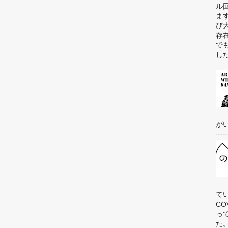
ル
ま
び
存
で
した
がい
て
C
っ
た