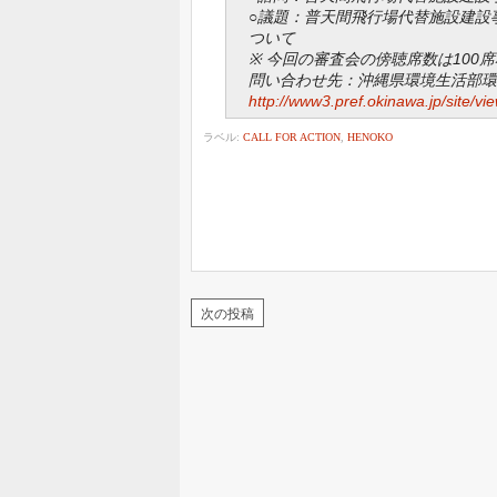
○議題：普天間飛行場代替施設建設
ついて
※ 今回の審査会の傍聴席数は100
問い合わせ先：沖縄県環境生活部環境政策課
http://www3.pref.okinawa.jp/site/
ラベル:
CALL FOR ACTION
,
HENOKO
次の投稿