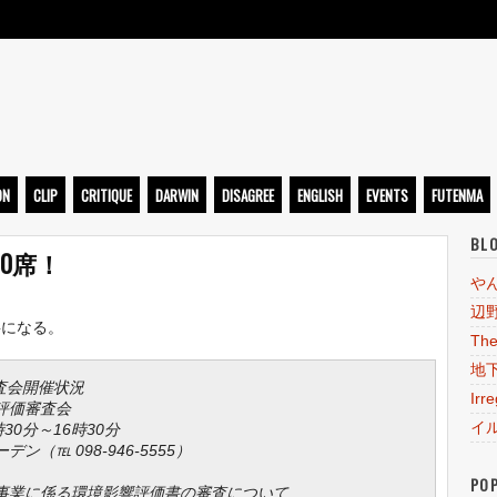
ト
ON
CLIP
CRITIQUE
DARWIN
DISAGREE
ENGLISH
EVENTS
FUTENMA
BL
0席！
や
辺
要になる。
The
地
査会開催状況
Irr
響評価審査会
イ
時30分～16時30分
（℡ 098-946-5555）
PO
設事業に係る環境影響評価書の審査について