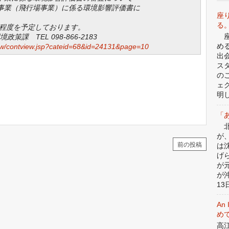
事業（飛行場事業）に係る環境影響評価書に
座
る
席程度を予定しております。
座
 TEL 098-866-2183
め
view/contview.jsp?cateid=68&id=24131&page=10
出
ス
の
ェ
明
「
北
が
前の投稿
は
げ
が
が
13日
An 
めて
高