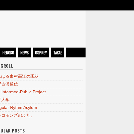
HENOKO
NEWS
OSPREY
TAKAE
OGROLL
んばる東村高江の現状
野古浜通信
 Informed-Public Project
下大学
egular Rythm Asylum
ルコモンズのふた。
PULAR POSTS