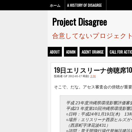
ホーム
A HISTORY OF DISAGREE
Project Disagree
合意してないプロジェク
ABOUT
ADMIN
AGENT ORANGE
CALL FOR ACTI
19日エリスリーナ傍聴席10
投稿者
GP
2012-01-17
時刻:
2:31
そこで、だな。アセス審査会の傍聴が重
平成 23年度沖縄県環境影響評価審
平成23 年度第10回沖縄県環境影
○日時：平成24年1月19日(木) 13
○場所：エリスリーナ西原ヒルズガーデン
（西原町字津花波431）
○諮問：普天間飛行場代替施設建