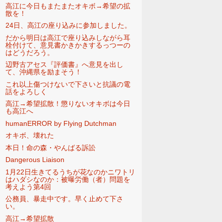
高江に今日もまたまたオキボ→希望の拡
散を！
24日、高江の座り込みに参加しました。
だから明日は高江で座り込みしながら耳
栓付けて、意見書かきかきするっつーの
はどうだろう。
辺野古アセス『評価書』へ意見を出し
て、沖縄県を励まそう！
これ以上傷つけないで下さいと抗議の電
話をよろしく
高江→希望拡散！懲りないオキボは今日
も高江へ
humanERROR by Flying Dutchman
オキボ、壊れた
本日！命の森・やんばる訴訟
Dangerous Liaison
1月22日生きてるうちが花なのかニワトリ
はハダシなのか：被曝労働（者）問題を
考えよう第4回
公務員、暴走中です。早く止めて下さ
い。
高江→希望拡散