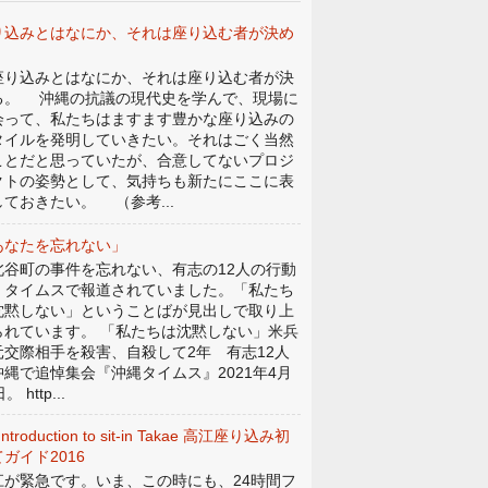
り込みとはなにか、それは座り込む者が決め
。
り込みとはなにか、それは座り込む者が決
る。 沖縄の抗議の現代史を学んで、現場に
会って、私たちはますます豊かな座り込みの
タイルを発明していきたい。それはごく当然
ことだと思っていたが、合意してないプロジ
クトの姿勢として、気持ちも新たにここに表
しておきたい。 （参考...
あなたを忘れない」
谷町の事件を忘れない、有志の12人の行動
、タイムスで報道されていました。「私たち
沈黙しない」ということばが見出しで取り上
られています。 「私たちは沈黙しない」米兵
元交際相手を殺害、自殺して2年 有志12人
沖縄で追悼集会『沖縄タイムス』2021年4月
。 http...
Introduction to sit-in Takae 高江座り込み初
ガイド2016
江が緊急です。いま、この時にも、24時間フ