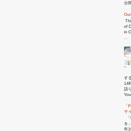
分間
Our
Thi
of 
in 
...
す
1
語
You
「P
サ
「P
を
年1