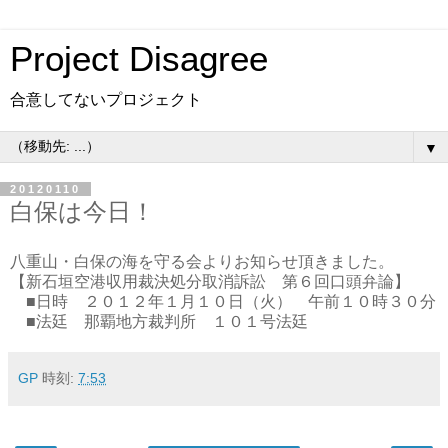
Project Disagree
合意してないプロジェクト
▼
20120110
白保は今日！
八重山・白保の海を守る会よりお知らせ頂きました。
【新石垣空港収用裁決処分取消訴訟 第６回口頭弁論】
■日時 ２０１２年１月１０日（火） 午前１０時３０分
■法廷 那覇地方裁判所 １０１号法廷
GP
時刻:
7:53