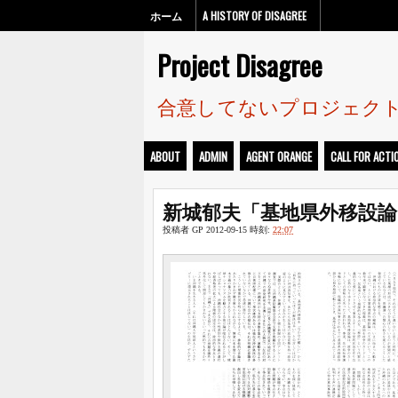
ホーム
A HISTORY OF DISAGREE
Project Disagree
合意してないプロジェク
ABOUT
ADMIN
AGENT ORANGE
CALL FOR ACTI
新城郁夫「基地県外移設
投稿者
GP
2012-09-15
時刻:
22:07