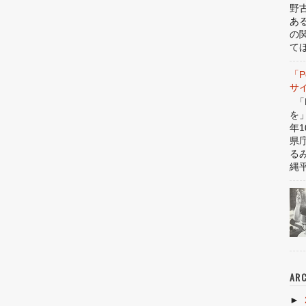
野
あ
の
てほ
「P
サ
「P
を
年1
県
る
縄平
ARC
►