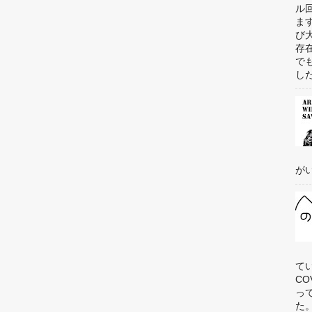
ル
ま
び
存
で
した
がい
て
C
っ
た