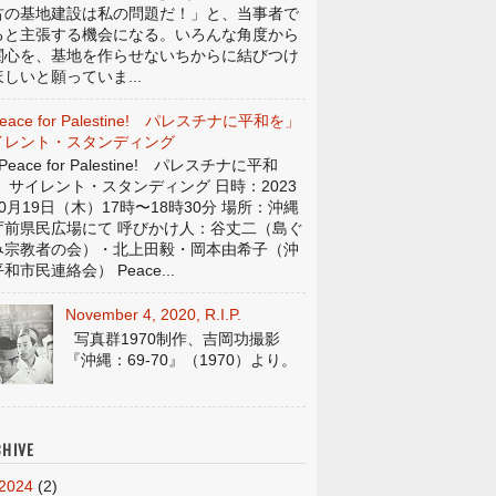
古の基地建設は私の問題だ！」と、当事者で
ると主張する機会になる。いろんな角度から
関心を、基地を作らせないちからに結びつけ
しいと願っていま...
eace for Palestine! パレスチナに平和を」
イレント・スタンディング
eace for Palestine! パレスチナに平和
」 サイレント・スタンディング 日時：2023
0月19日（木）17時〜18時30分 場所：沖縄
庁前県民広場にて 呼びかけ人：谷丈二（島ぐ
み宗教者の会）・北上田毅・岡本由希子（沖
和市民連絡会） Peace...
November 4, 2020, R.I.P.
写真群1970制作、吉岡功撮影
『沖縄：69-70』（1970）より。
HIVE
2024
(2)