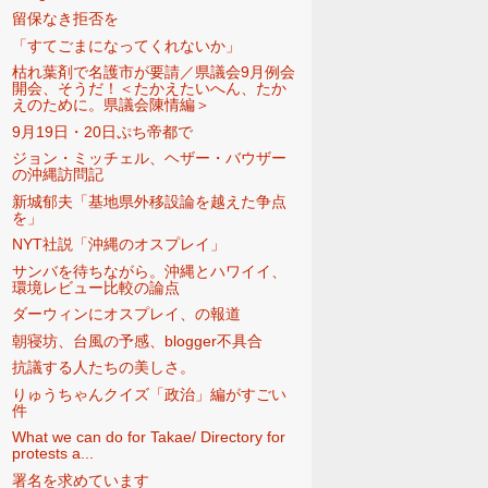
留保なき拒否を
「すてごまになってくれないか」
枯れ葉剤で名護市が要請／県議会9月例会
開会、そうだ！＜たかえたいへん、たか
えのために。県議会陳情編＞
9月19日・20日ぷち帝都で
ジョン・ミッチェル、ヘザー・バウザー
の沖縄訪問記
新城郁夫「基地県外移設論を越えた争点
を」
NYT社説「沖縄のオスプレイ」
サンバを待ちながら。沖縄とハワイイ、
環境レビュー比較の論点
ダーウィンにオスプレイ、の報道
朝寝坊、台風の予感、blogger不具合
抗議する人たちの美しさ。
りゅうちゃんクイズ「政治」編がすごい
件
What we can do for Takae/ Directory for
protests a...
署名を求めています