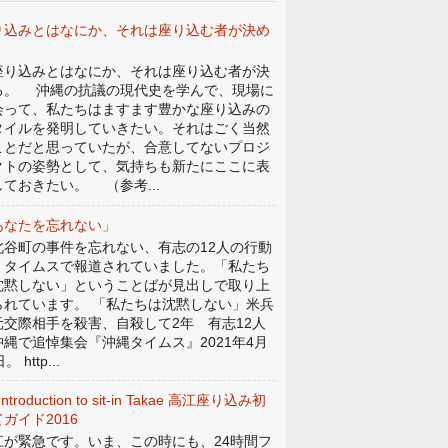
り込みとはなにか、それは座り込む者が決め
。
り込みとはなにか、それは座り込む者が決
る。 沖縄の抗議の現代史を学んで、現場に
会って、私たちはますます豊かな座り込みの
タイルを発明していきたい。それはごく当然
ことだと思っていたが、合意してないプロジ
クトの姿勢として、気持ちも新たにここに表
しておきたい。 （参考...
あなたを忘れない」
谷町の事件を忘れない、有志の12人の行動
、タイムスで報道されていました。「私たち
沈黙しない」ということばが見出しで取り上
られています。 「私たちは沈黙しない」米兵
元交際相手を殺害、自殺して2年 有志12人
沖縄で追悼集会『沖縄タイムス』2021年4月
。 http...
Introduction to sit-in Takae 高江座り込み初
ガイド2016
江が緊急です。いま、この時にも、24時間フ