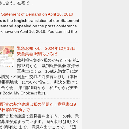
に合う。在宅で...
 Statement of Demand on April 16, 2019
s is the English translation of our Statement
Demand appealed on the press conference
Okinawa on April 16, 2019. You can find the
緊急お知らせ、2024年12月13日
緊急集会＠県民ひろば
裁判報告集会×私のからだデモ 第1
部18時から 裁判報告集会 在沖米
軍兵士による、16歳未満女子に対
る誘拐・不同意性交罪の判決言い渡し（本日
4時那覇地裁）について報告し、判決を受けて
り合う会。 第2部19時から 私のからだデモ
r Body, My Choiceの暴力...
辺野古の基地建設は私の問題だ」意見書は9
28日消印有効まで
辺野古基地建設で意見書を出そう」 の件、意
書募集が始まっています。 締め切りは9月28
の消印有効 まで。 意見を出すことで、「辺