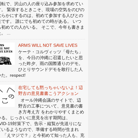
回転で、沢山の人の座り込み参加を求めてい
す。 緊張するときこそ、現場の空気をのびの
大らかにするのは、初めて参加する人びとの
在です。 誰にでも初めての時がある。 いつ
も初めての人がいる。 そこで、今年も書きま
。 ...
ARMS WILL NOT SAVE LIVES
ケーテ・コルヴィッツ「母たち」
を、今日の沖縄に召還したいと思
った昨夕、雨の国際通りのデモ。
ひとりサウンドデモを敢行した人
た。respect!
在宅しても黙っちゃいないよ！辺
野古の意見書書こうアクション
オール沖縄会議のサイトで、辺
野古の工事について、意見書の書
き方考え方 をわかりやすくまとめ
いる。じっさいに意見を出す期間は、
OVID-19対策下で、告示・縦覧が先送りにな
ているようなので、準備する時間が生まれ
。 「えマジで？」と今初めて知った人も、充