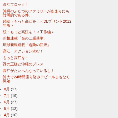
高江ブロック！
沖縄のふたつのファミリーがあまりにも
対照的である件。
続続・もっと高江を！＜DLプリント2012
年版＞
続・もっと高江を！＜工作編＞
新報連載「命の二重基準」
琉球新報連載「危険の回廊」
高江、アクション求む！
もっと高江を！
裸の王様と沖縄のプレス
高江がたいへんなっているし！
沖大で24時間座り込みアピールまもなく
開始
►
8月
(17)
►
7月
(19)
►
6月
(27)
►
5月
(12)
►
4月
(10)