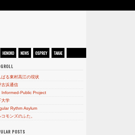
HENOKO
NEWS
OSPREY
TAKAE
OGROLL
んばる東村高江の現状
野古浜通信
 Informed-Public Project
下大学
egular Rythm Asylum
ルコモンズのふた。
PULAR POSTS