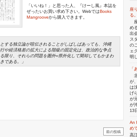
「いいね！」と思った人、『けーし風』本誌を
座
ぜったいお買い求め下さい。Webでは
Books
る
Mangroove
から購入できます。
座
め
出
ス
とする独立論が喧伝されることがしばしばあっても、沖縄
の
行や経済格差の拡大による階級の固定化は、政治的な争点
ェ
る限り、それらの問題を圏外=県外化して閑却してもかまわ
明
きである。」
「
北
が
は
げ
が
が
13日
An 
めて
前の投稿
高