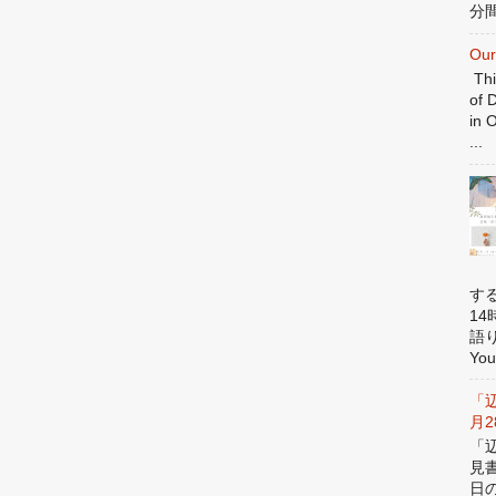
分間
Our
Thi
of 
in 
...
す
1
語
You
「
月
「
見
日