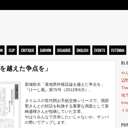
ト
ON
CLIP
CRITIQUE
DARWIN
DISAGREE
ENGLISH
EVENTS
FUTENMA
BL
論を越えた争点を」
や
辺
新城郁夫「基地県外移設論を越えた争点を」
The
『けーし風』第75号（2012年6月）。
地
タイムスの世代間お手紙交換シリーズで、我部
Irr
聖さんとの対話を転換する重要な局面として新
イ
崎盛暉さんが指摘していた文章。
やはりみんなで共有したいじゃないか。サンバ
の勢いでアップします。
PO