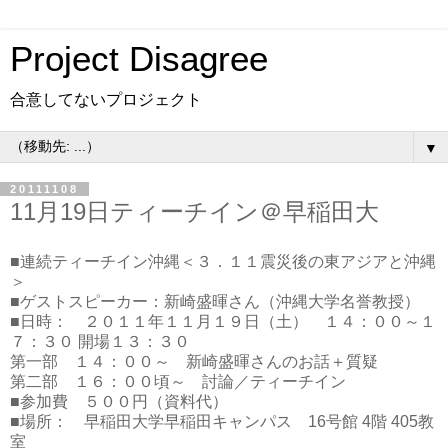
Project Disagree
合意してないプロジェクト
▼
20111108
11月19日ティーチイン＠早稲田大
■連続ティーチイン沖縄＜３．１１震災後の東アジアと沖縄
＞
■ゲストスピーカー：新崎盛暉さん（沖縄大学名誉教授）
■日時： ２０１１年１１月１９日（土） １４：００～１
７：３０ 開場１３：３０
第一部 １４：００～ 新崎盛暉さんのお話＋質疑
第二部 １６：００頃～ 討論／ティーチイン
■参加費 ５００円（資料代）
■場所： 早稲田大学早稲田キャンパス 16号館 4階 405教
室