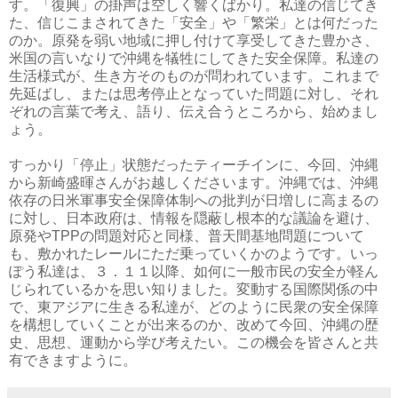
す。「復興」の掛声は空しく響くばかり。私達の信じてき
た、信じこまされてきた「安全」や「繁栄」とは何だった
のか。原発を弱い地域に押し付けて享受してきた豊かさ、
米国の言いなりで沖縄を犠牲にしてきた安全保障。私達の
生活様式が、生き方そのものが問われています。これまで
先延ばし、または思考停止となっていた問題に対し、それ
ぞれの言葉で考え、語り、伝え合うところから、始めまし
ょう。
すっかり「停止」状態だったティーチインに、今回、沖縄
から新崎盛暉さんがお越しくださいます。沖縄では、沖縄
依存の日米軍事安全保障体制への批判が日増しに高まるの
に対し、日本政府は、情報を隠蔽し根本的な議論を避け、
原発やTPPの問題対応と同様、普天間基地問題について
も、敷かれたレールにただ乗っていくかのようです。いっ
ぽう私達は、３．１１以降、如何に一般市民の安全が軽ん
じられているかを思い知りました。変動する国際関係の中
で、東アジアに生きる私達が、どのように民衆の安全保障
を構想していくことが出来るのか、改めて今回、沖縄の歴
史、思想、運動から学び考えたい。この機会を皆さんと共
有できますように。