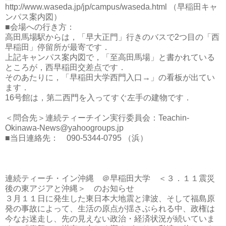
http://www.waseda.jp/jp/campus/waseda.html （早稲田キャ
ンパス案内図）
■会場への行き方：
高田馬場駅からは，「早大正門」行きのバスで2つ目の「西
早稲田」停留所が最寄です．
上記キャンパス案内図で，「至高田馬場」と書かれている
ところが，西早稲田交差点です．
そのあたりに，「早稲田大学西門入口→」の看板が出てい
ます．
16号館は，第二西門を入ってすぐ左手の建物です．
＜問合先＞連続ティーチイン実行委員会：Teachin-
Okinawa-News@yahoogroups.jp
■当日連絡先： 090-5344-0795 （浜）
連続ティーチ・イン沖縄 ＠早稲田大学 ＜３．１１震災
後の東アジアと沖縄＞ のお知らせ
３月１１日に発生した東日本大地震と津波、そして福島原
発の事故によって、生活の原点が揺さぶられる中、政権は
今なお迷走し、先の見えない政治・経済状況が続いていま