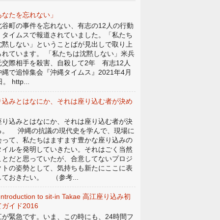
あなたを忘れない」
谷町の事件を忘れない、有志の12人の行動
、タイムスで報道されていました。「私たち
沈黙しない」ということばが見出しで取り上
られています。 「私たちは沈黙しない」米兵
元交際相手を殺害、自殺して2年 有志12人
沖縄で追悼集会『沖縄タイムス』2021年4月
。 http...
り込みとはなにか、それは座り込む者が決め
。
り込みとはなにか、それは座り込む者が決
る。 沖縄の抗議の現代史を学んで、現場に
会って、私たちはますます豊かな座り込みの
タイルを発明していきたい。それはごく当然
ことだと思っていたが、合意してないプロジ
クトの姿勢として、気持ちも新たにここに表
しておきたい。 （参考...
Introduction to sit-in Takae 高江座り込み初
ガイド2016
江が緊急です。いま、この時にも、24時間フ