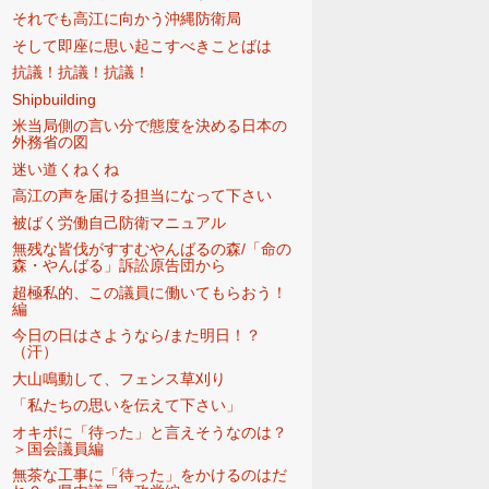
それでも高江に向かう沖縄防衛局
そして即座に思い起こすべきことばは
抗議！抗議！抗議！
Shipbuilding
米当局側の言い分で態度を決める日本の
外務省の図
迷い道くねくね
高江の声を届ける担当になって下さい
被ばく労働自己防衛マニュアル
無残な皆伐がすすむやんばるの森/「命の
森・やんばる」訴訟原告団から
超極私的、この議員に働いてもらおう！
編
今日の日はさようなら/また明日！？
（汗）
大山鳴動して、フェンス草刈り
「私たちの思いを伝えて下さい」
オキボに「待った」と言えそうなのは？
＞国会議員編
無茶な工事に「待った」をかけるのはだ