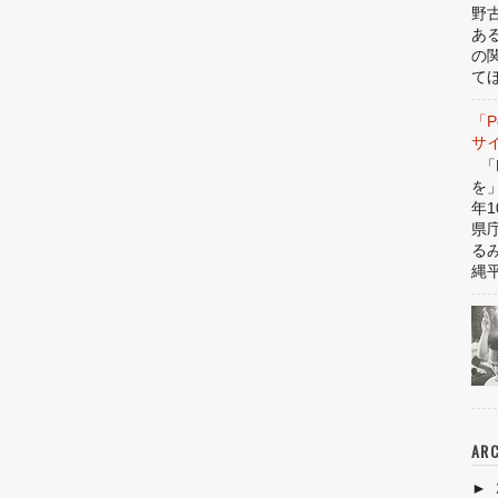
野
あ
の
てほ
「P
サ
「P
を
年1
県
る
縄平
ARC
►