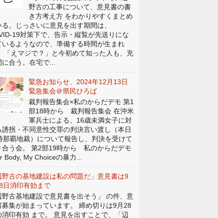
野古の工事について、意見書の書
き方考え方 をわかりやすくまとめ
いる。じっさいに意見を出す期間は、
OVID-19対策下で、告示・縦覧が先送りにな
ているようなので、準備する時間が生まれ
。 「えマジで？」と今初めて知った人も、充
に合う。在宅で...
緊急お知らせ、2024年12月13日
緊急集会＠県民ひろば
裁判報告集会×私のからだデモ 第1
部18時から 裁判報告集会 在沖米
軍兵士による、16歳未満女子に対
る誘拐・不同意性交罪の判決言い渡し（本日
4時那覇地裁）について報告し、判決を受けて
り合う会。 第2部19時から 私のからだデモ
r Body, My Choiceの暴力...
辺野古の基地建設は私の問題だ」意見書は9
28日消印有効まで
辺野古基地建設で意見書を出そう」 の件、意
書募集が始まっています。 締め切りは9月28
の消印有効 まで。 意見を出すことで、「辺