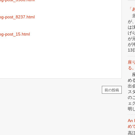
「
北
log-post_8237.html
が
は
げ
log-post_15.html
が
が
13日
座
る
座
め
出
前の投稿
ス
の
ェ
明
An 
めて
高