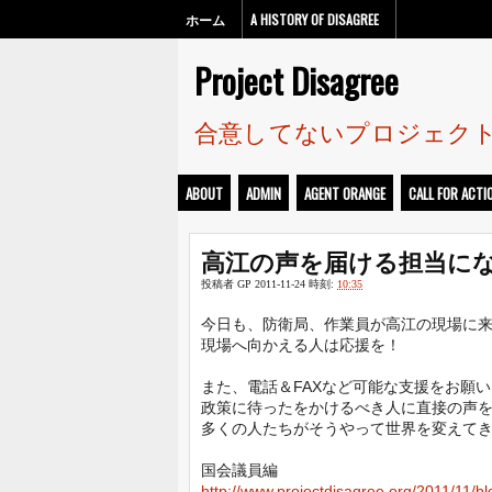
ホーム
A HISTORY OF DISAGREE
Project Disagree
合意してないプロジェク
ABOUT
ADMIN
AGENT ORANGE
CALL FOR ACTI
高江の声を届ける担当に
投稿者
GP
2011-11-24
時刻:
10:35
今日も、防衛局、作業員が高江の現場に
現場へ向かえる人は応援を！
また、電話＆FAXなど可能な支援をお願
政策に待ったをかけるべき人に直接の声
多くの人たちがそうやって世界を変えて
国会議員編
http://www.projectdisagree.org/2011/11/b