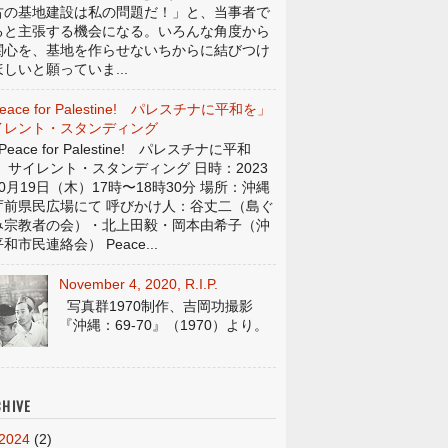
古の基地建設は私の問題だ！」と、当事者で
ると主張する機会になる。いろんな角度から
関心を、基地を作らせないちからに結びつけ
しいと願っていま...
eace for Palestine! パレスチナに平和を」
イレント・スタンディング
eace for Palestine! パレスチナに平和
」 サイレント・スタンディング 日時：2023
0月19日（木）17時〜18時30分 場所：沖縄
庁前県民広場にて 呼びかけ人：谷丈二（島ぐ
み宗教者の会）・北上田毅・岡本由希子（沖
和市民連絡会） Peace...
November 4, 2020, R.I.P.
写真群1970制作、吉岡功撮影
『沖縄：69-70』（1970）より。
HIVE
2024
(2)