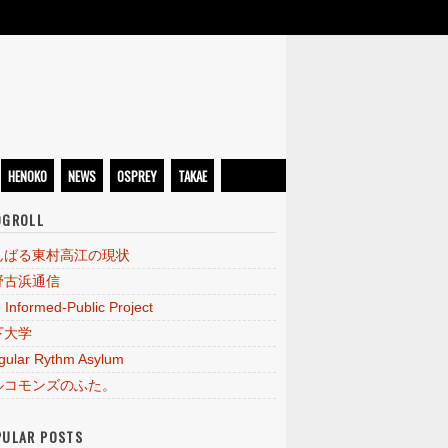
HENOKO
NEWS
OSPREY
TAKAE
OGROLL
んばる東村高江の現状
野古浜通信
 Informed-Public Project
下大学
egular Rythm Asylum
ルコモンズのふた。
PULAR POSTS