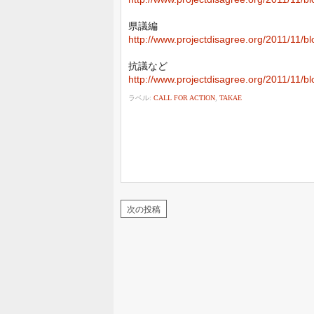
県議編
http://www.projectdisagree.org/2011/11/b
抗議など
http://www.projectdisagree.org/2011/11/b
ラベル:
CALL FOR ACTION
,
TAKAE
次の投稿