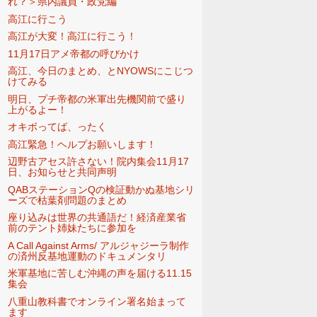
れ？＞県内議員・政党編
高江に行こう
高江が大変！高江に行こう！
11月17日アメ帝都の呼びかけ
高江、今日のまとめ、とNYOWSにこじつ
けてみる
明日、プチ帝都の米軍出先機関前で盛り
上がるよー！
オキボってば、ったく
高江緊急！ヘルプお願いします！
辺野古アセス許さない！院内集会11月17
日、お知らせと共同声明
QABステーションQの検証動かぬ基地シリ
ーズで枯葉剤問題のまとめ
座り込みは世界の共通語だ！経済産業省
前のテント姉妹たちに参加を
A Call Against Arms/ アルジャジーラ制作
の済州反基地運動のドキュメンタリ
米軍基地に苦しむ沖縄の声を届ける11.15
集会
八重山教科書でオンライン署名始まって
ます