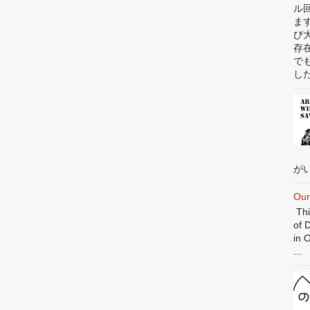
ル
ま
び
存
で
した
がい
Our
Thi
of 
in 
...