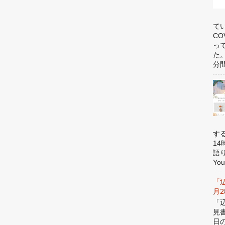
て
C
っ
た
分間
す
1
語
You
「
月
「
見
日