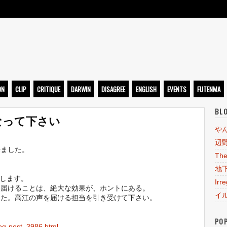
ト
ON
CLIP
CRITIQUE
DARWIN
DISAGREE
ENGLISH
EVENTS
FUTENMA
BL
なって下さい
や
辺
来ました。
The
地
いします。
Irr
を届けることは、絶大な効果が、ホントにある。
イ
きた。高江の声を届ける担当を引き受けて下さい。
PO
log-post_3986.html