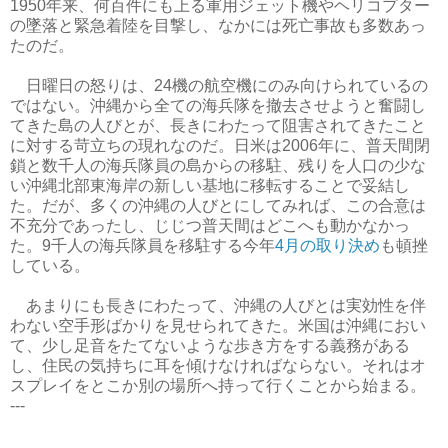
1950年来、何百件にも上る軍用ジェット機やヘリコプター
の墜落と緊急着陸を目撃し、なかには死亡事故も多数あっ
たのだ。
日曜日の怒りは、24機の航空機にのみ向けられているの
ではない。沖縄から全ての海兵隊を撤去させようと奮闘し
てきた島の人びとが、長きにわたって阻害されてきたこと
に対する苛立ちの現れなのだ。日米は2006年に、普天間閉
鎖と数千人の海兵隊員の島からの移駐、残りを人口の少な
い沖縄北部東海岸の新しい基地に移転することで妥結し
た。だが、多くの沖縄の人びとにしてみれば、この合意は
不充分であったし、じじつ普天間はどこへも動かなかっ
た。9千人の海兵隊員を移駐する今年
4月の取り決め
も頓挫
している。
あまりにも長きにわたって、沖縄の人びとは実効性を伴
わない空手形ばかりを見せられてきた。米国は沖縄におい
て、少し足音をたてないような歩き方をする義務がある
し、住民の気持ちに耳を傾けなければならない。それはオ
スプレイをとこか別の場所へ持って行くことから始まる。
---