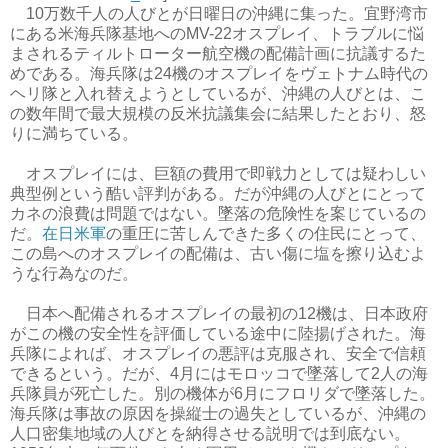
10万数千人の人びとが日曜日の沖縄に集った。宜野湾市
にある米海兵隊基地へのMV-22オスプレイ、トラブルに悩
まされるティルトローター航空機の配備計画に抗議するた
めである。海兵隊は24機のオスプレイをヴェトナム時代の
ヘリ隊と入れ替えようとしているが、沖縄の人びとは、こ
の数年間で最大規模の反米抗議集会に結果したとおり、怒
りに満ちている。
オスプレイには、巨額の費用で即戦力としては疑わしい
典型例という酷い評判がある。だが沖縄の人びとにとって
カネの浪費は問題ではない。墜落の危険性を案じているの
だ。
在日米軍
の重圧に苦しんできた多くの住民にとって、
この島へのオスプレイの配備は、古い傷に塩を擦り込むよ
うな行為なのだ。
日本へ配備されるオスプレイの最初の12機は、日本政府
がこの機の安全性を評価している途中に陸揚げされた。海
兵隊によれば、オスプレイの悪評は克服され、安全で信頼
できるという。だが、4月にはモロッコで墜落して2人の海
兵隊員が死亡した。別の機体が6月にフロリダで墜落した。
海兵隊は事故の原因を操縦士の過失としているが、沖縄の
人口密集地域の人びとを納得させる説明では到底ない。