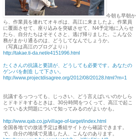
今朝も早朝か
ら、作業員を連れてオキボは、高江に来ましたよ。作業員
に覆面させて、座り込みを突破させて、N4予定地に入らせ
たら、自分たちはそそくさと、逃げ帰りました。こんな公
務がまかり通るのは、どうしてなんでしょうか。
（写真は高江のブログより↓）
http://takae.ti-da.net/e4151996.html
たくさんの抗議と要請が、どうしても必要です。あなたの
ゲンバを創造 して下さい。
http://www.projectdisagree.org/2012/08/20128.html?m=1
抗議するっつっても、じっさい、どう言えばいいのかしら
とドキドキするときは、30分時間をつくって、高江で起こ
っている大問題について知ってみるのがよいかも。
http://www.qab.co.jp/village-of-target/index.html
全国各地での放送予定は番組サイトから確認できます。
で、自分の地域で見逃した人、こんなのあります。