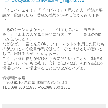
http://www.youtube.com/watch?v=_Y9jp6XovV0
「イェイイェイ！」「ビバビバ！」と思った人、抗議と要
請が一段落したら、番組の感想をQABに伝えてみて下さ
い。
「あのシーンがよかった！」「何度も見たい、再放送
を！」「沢山の人が見る時間に放送して！」「高江の問題
点が伝わった！」
などなど。一言で充分OK。フォーマットを利用した同じも
のが沢山という物量作戦ではなく、ひとりひとりの想いと
して、届けるのが、いいよねー。
こうした番組作りがぜひとも必要だということが、制作者
に伝わり、かたちに残り、会社に伝われば、それが高江の
現場にパワーを環流することにつながるハズよ。
琉球朝日放送
〒900-8510 沖縄県那覇市久茂地2-3-1
TEL:098-860-1199 / FAX:098-860-1831